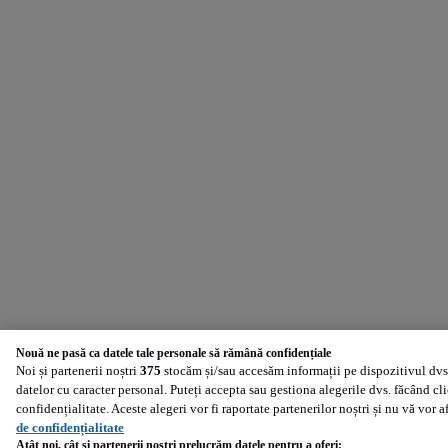
Nouă ne pasă ca datele tale personale să rămână confidențiale
Noi și partenerii noștri
375
stocăm și/sau accesăm informații pe dispozitivul dvs.
datelor cu caracter personal. Puteți accepta sau gestiona alegerile dvs. făcând cl
confidențialitate. Aceste alegeri vor fi raportate partenerilor noștri și nu vă vor 
de confidențialitate
Atât noi, cât și partenerii noștri prelucrăm datele pentru a oferi: