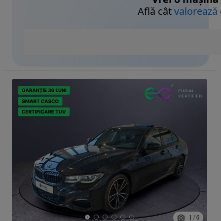
Află cât
valorează
1
/
6