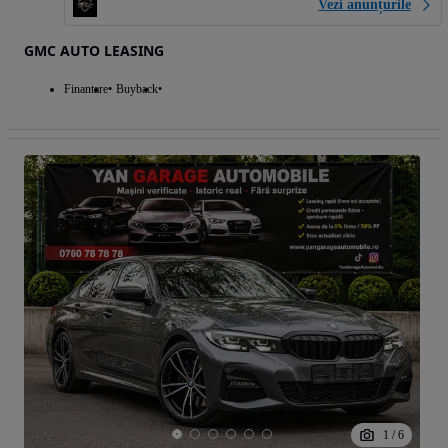
Vezi anunțurile
GMC AUTO LEASING
Finantare
Buyback
1
/
6