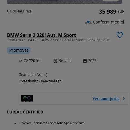
35 989
Calculeaza rata
EUR
Conform mediei
BMW Seria 3 320i Aut. M Sport
1998 cm3 • 184 CP • BMW 3 Series 320i M sport - Benzina - Automatic - 184 hp - 72.717 km
Promovat
72 720 km
Benzina
2022
Geamana (Arges)
Profesionist • Reactualizat
Vezi anunțurile
EURIAL CERTIFIED
Finantare
Service
Service roti
Spalatorie auto