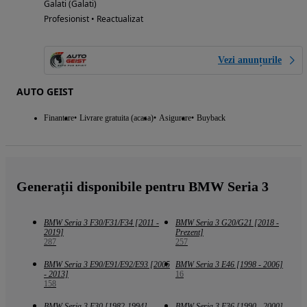
Galati (Galati)
Profesionist • Reactualizat
Vezi anunțurile
AUTO GEIST
Finantare
Livrare gratuita (acasa)
Asigurare
Buyback
Generații disponibile pentru BMW Seria 3
BMW Seria 3 F30/F31/F34 [2011 -
BMW Seria 3 G20/G21 [2018 -
2019]
Prezent]
287
257
BMW Seria 3 E90/E91/E92/E93 [2005
BMW Seria 3 E46 [1998 - 2006]
- 2013]
16
158
BMW Seria 3 E30 [1982-1994]
BMW Seria 3 E36 [1990 - 2000]