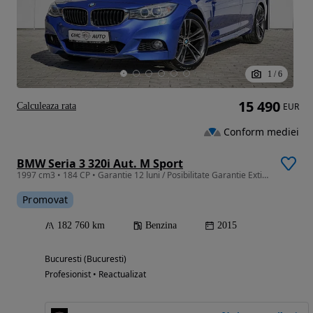
1
/
6
15 490
Calculeaza rata
EUR
Conform mediei
BMW Seria 3 320i Aut. M Sport
1997 cm3 • 184 CP • Garantie 12 luni / Posibilitate Garantie Extinsa / Rate / Credit Auto
Promovat
182 760 km
Benzina
2015
Bucuresti (Bucuresti)
Profesionist • Reactualizat