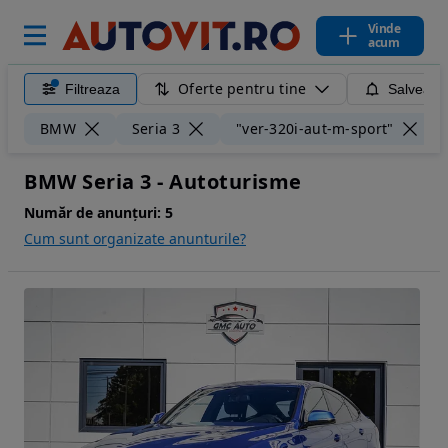
Vinde
acum
Oferte pentru tine
Filtreaza
Salveaza
Ș
BMW
Seria 3
"ver-320i-aut-m-sport"
BMW Seria 3 - Autoturisme
Număr de anunțuri:
5
Cum sunt organizate anunturile?