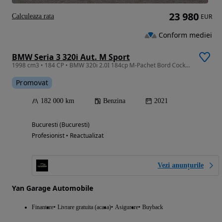
23 980
Calculeaza rata
EUR
Conform mediei
BMW Seria 3 320i Aut. M Sport
1998 cm3 • 184 CP • BMW 320i 2.0I 184cp M-Pachet Bord Cockpit Piele Navi Bi-Xenon
Promovat
182 000 km
Benzina
2021
Bucuresti (Bucuresti)
Profesionist • Reactualizat
Vezi anunțurile
Yan Garage Automobile
Finantare
Livrare gratuita (acasa)
Asigurare
Buyback