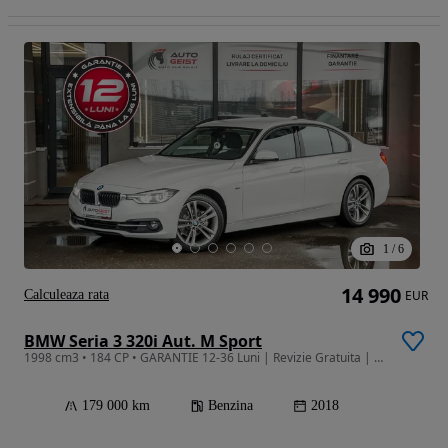
1
/
6
14 990
Calculeaza rata
EUR
BMW Seria 3 320i Aut. M Sport
1998 cm3 • 184 CP • GARANTIE 12-36 Luni | Revizie Gratuita | Finantare | Rulaj Certificat
179 000 km
Benzina
2018