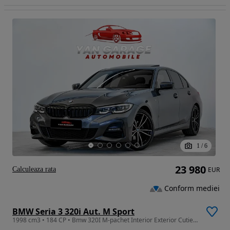
1
/
6
23 980
Calculeaza rata
EUR
Conform mediei
BMW Seria 3 320i Aut. M Sport
1998 cm3 • 184 CP • Bmw 320I M-pachet Interior Exterior Cutie Automata Tva Deductibil