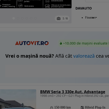
DAVAUTO
Finantare
1
/
6
~10.000 de mașini evaluate 
Vrei o mașină nouă?
Află cât
valorează
cea v
BMW Seria 3 330e Aut. Advantage
1998 cm3 • 292 CP • G21 Plug in Hibrid 292 cai, piel
150 000 km
Hibrid Plug-In