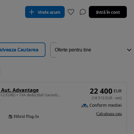
Vinde acum
Intră în cont
alveaza Cautarea
22 400
 Aut. Advantage
EUR
1998 cm3 • 292 CP • 18.512 EURO + TVA deductibil/ Garantie pana la 3 Ani/ Istoric Service
(
18 513
EUR
-
net
)
Conform mediei
Calculeaza rata
Hibrid Plug-In