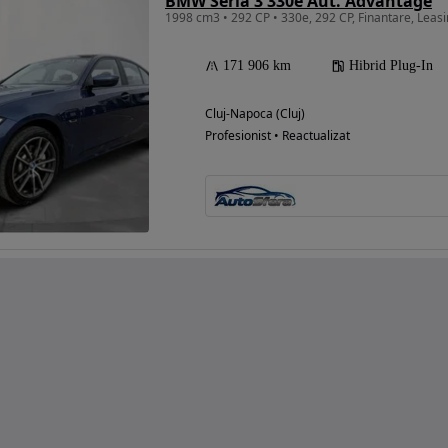
BMW Seria 3 330e Aut. Advantage
1998 cm3 • 292 CP • 330e, 292 CP, Finantare, Leasi
171 906 km
Hibrid Plug-In
Cluj-Napoca (Cluj)
Profesionist • Reactualizat