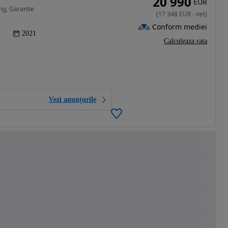
20 990
EUR
ng, Garantie
(
17 348
EUR
-
net
)
Conform mediei
2021
Calculeaza rata
Vezi anunțurile