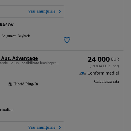
Vezi anunțurile
BRAȘOV
Asigurare
Buyback
24 000
 Aut. Advantage
EUR
1998 cm3 • 292 CP • Garantie 12 luni, posibilitate leasing/creditare
(
19 834
EUR
-
net
)
Conform mediei
Calculeaza rata
Hibrid Plug-In
ctualizat
Vezi anunțurile