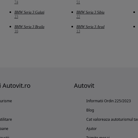
74
51
BMW Seria 3 Galati
BMW Seria 3 Sibiu
23
22
BMW Seria 3 Braila
BMW Seria 3 Arad
16
13
i Autovit.ro
Autovit
turisme
Informatii Ordin 225/2023
Blog
tilitare
Cat valoreaza autoturismul ta
oane
Ajutor
ructii
Trimite mesaj