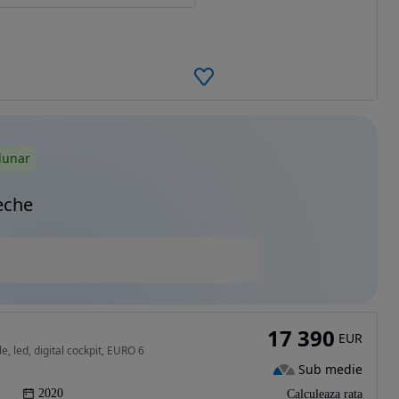
lunar
eche
17 390
EUR
e, led, digital cockpit, EURO 6
Sub medie
2020
Calculeaza rata