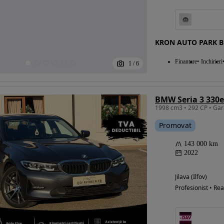
KRON AUTO PARK 
Eligibil pentru
finantare
Finantare
Inchirieri
1
/
6
BMW Seria 3 330e
Promovat
143 000 km
2022
Jilava (Ilfov)
Profesionist • Rea