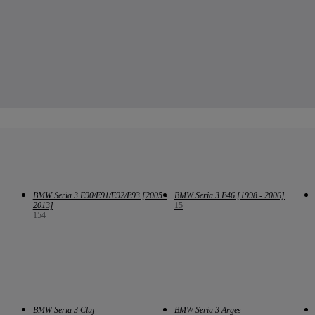
BMW Seria 3 E90/E91/E92/E93 [2005 -
BMW Seria 3 E46 [1998 - 2006]
2013]
15
154
BMW Seria 3 Cluj
BMW Seria 3 Arges