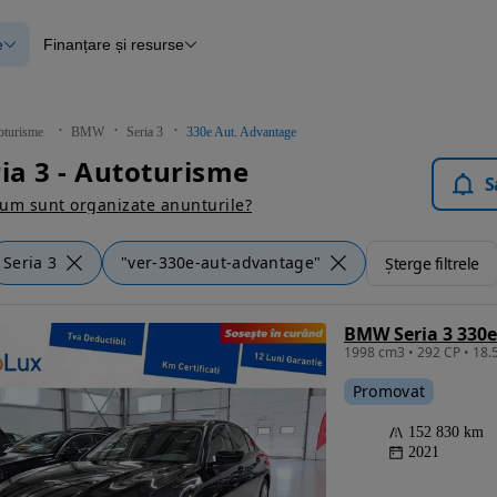
e
Finanțare și resurse
e
Finanțare
e
Instrument de evaluare a mașinii
Raport al istoricului vehiculului
ce
Blog Autovit.ro
oturisme
BMW
Seria 3
330e Aut. Advantage
anțare
a 3 - Autoturisme
lii verificate
S
um sunt organizate anunturile?
Seria 3
"ver-330e-aut-advantage"
Șterge filtrele
BMW Seria 3 330e
Promovat
152 830 km
2021