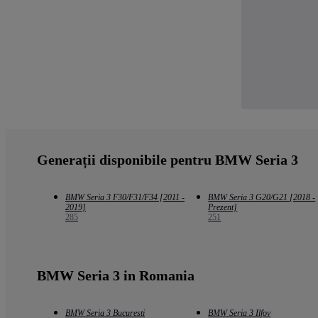
Generații disponibile pentru BMW Seria 3
BMW Seria 3 F30/F31/F34 [2011 -
BMW Seria 3 G20/G21 [2018 -
2019]
Prezent]
285
251
BMW Seria 3 in Romania
BMW Seria 3 Bucuresti
BMW Seria 3 Ilfov