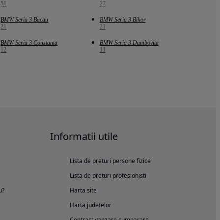
51
27
BMW Seria 3 Bacau
BMW Seria 3 Bihor
21
21
BMW Seria 3 Constanta
BMW Seria 3 Dambovita
12
11
Informatii utile
Lista de preturi persone fizice
Lista de preturi profesionisti
u?
Harta site
Harta judetelor
Contract vanzare cumparare