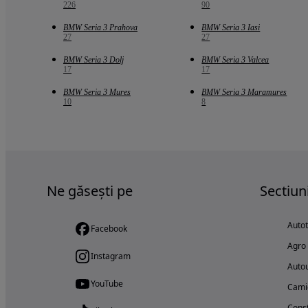
226
90
BMW Seria 3 Prahova
BMW Seria 3 Iasi
27
27
BMW Seria 3 Dolj
BMW Seria 3 Valcea
17
17
BMW Seria 3 Mures
BMW Seria 3 Maramures
10
8
Ne găsești pe
Sectiun
Auto
Facebook
Agro
Instagram
Autou
YouTube
Cami
Const