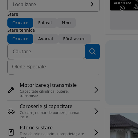
Localizare
Stare
Oricare
Folosit
Nou
Stare tehnică
Oricare
Avariat
Fără avarii
Motorizare și transmisie
Capacitate cilindrica, putere, 
transmisie
Caroserie și capacitate
Culoare, numar de portiere, numar 
locuri
Istoric și stare
Tara de origine, primul proprietar, are 