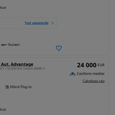
licat
Vezi anunțurile
e auto
Buyback
24 000
 Aut. Advantage
EUR
021 / 50.000 km / Istoric BMW //
Conform mediei
Calculeaza rata
Hibrid Plug-In
licat