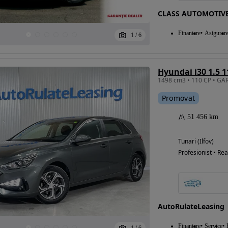
CLASS AUTOMOTIV
Finantare
Asigurar
1
/
6
Hyundai i30 1.5 
Promovat
51 456 km
Tunari (Ilfov)
Profesionist • Rea
AutoRulateLeasing
Finantare
Service