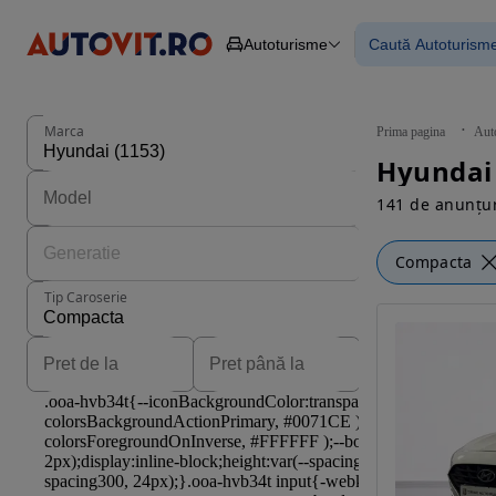
Autoturisme
Caută Autoturism
Autoturisme
Piese
Toate mașinil
Camioane
Mașinile rulat
Constructii
Mașini noi
Agro
Mașini electri
Marca
Prima pagina
Aut
Autoutilitare
Mașini cu fin
Hyundai
Motociclete
Mașini cu deta
Remorci
141 de anunțur
Compacta
Tip Caroserie