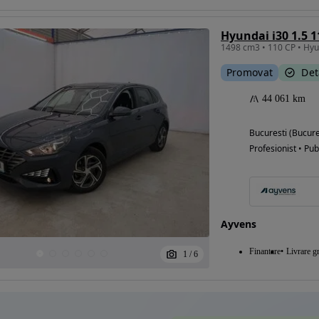
Hyundai i30 1.5 
1498 cm3 • 110 CP • Hyu
Eligibil pentru
Promovat
Det
finantare
44 061 km
Bucuresti (Bucure
Profesionist • Pub
Ayvens
Finantare
Livrare gr
1
/
6