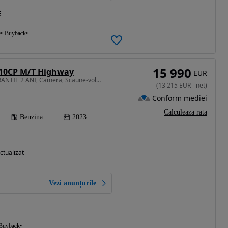
E
e
Buyback
15 990
110CP M/T Highway
EUR
1498 cm3 • 110 CP • GARANTIE 2 ANI, Camera, Scaune-volan incalzite, Clima
(
13 215
EUR
-
net
)
Conform mediei
Calculeaza rata
Benzina
2023
ctualizat
Vezi anunțurile
Buyback