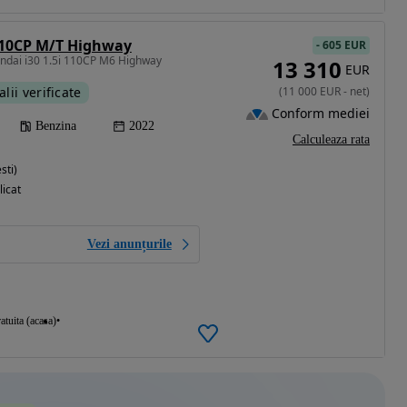
110CP M/T Highway
-
605 EUR
ndai i30 1.5i 110CP M6 Highway
13 310
EUR
alii verificate
(
11 000
EUR
-
net
)
Conform mediei
Benzina
2022
Calculeaza rata
sti)
licat
Vezi anunțurile
atuita (acasa)