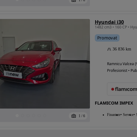
1
/
6
Hyundai i30
1482 cm3 • 160 CP • Hyu
Promovat
36 836 km
Ramnicu Valcea (
Profesionist • Pub
FLAMICOM IMPEX
Finantare
Service
1
/
6