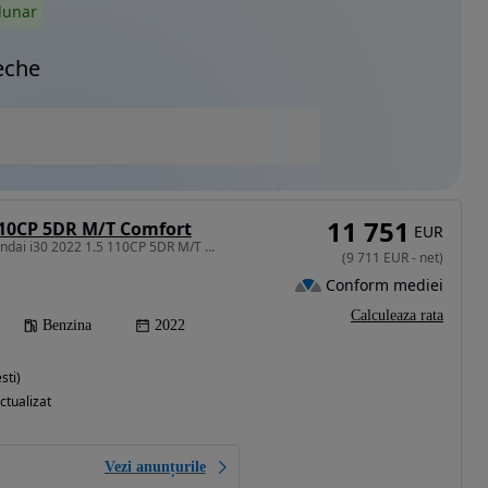
lunar
eche
11 751
110CP 5DR M/T Comfort
EUR
1498 cm3 • 110 CP • Hyundai i30 2022 1.5 110CP 5DR M/T Comfort
(
9 711
EUR
-
net
)
Conform mediei
Calculeaza rata
Benzina
2022
sti)
ctualizat
Vezi anunțurile