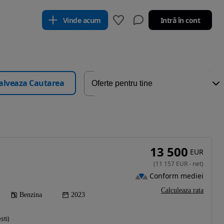
Vinde acum
Intră în cont
alveaza Cautarea
13 500
EUR
(
11 157
EUR
-
net
)
Conform mediei
Calculeaza rata
Benzina
2023
sti)