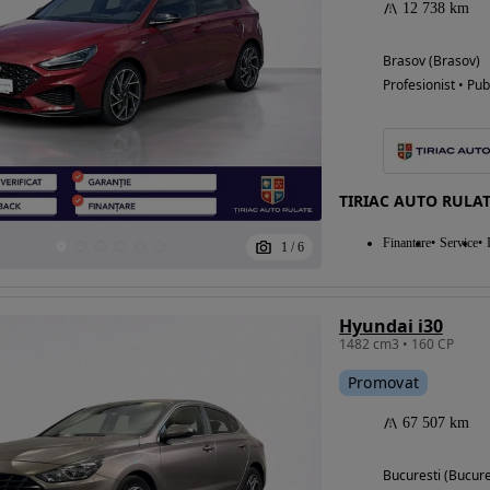
12 738 km
Brasov (Brasov)
Profesionist • Pub
TIRIAC AUTO RULA
Finantare
Service
1
/
6
Hyundai i30
1482 cm3 • 160 CP
Promovat
67 507 km
Bucuresti (Bucure