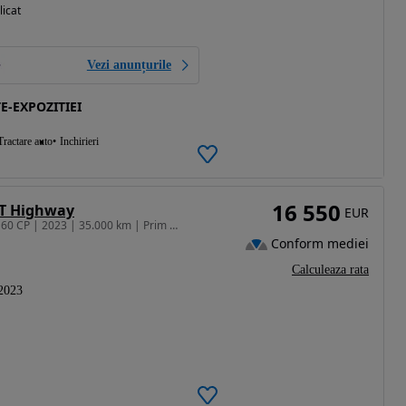
licat
Vezi anunțurile
E-EXPOZITIEI
Tractare auto
Inchirieri
16 550
/T Highway
EUR
1482 cm3 • 160 CP • Hyundai i30 1.5 T-GDi MHEV 160 CP | 2023 | 35.000 km | Prim proprietar
Conform mediei
Calculeaza rata
2023