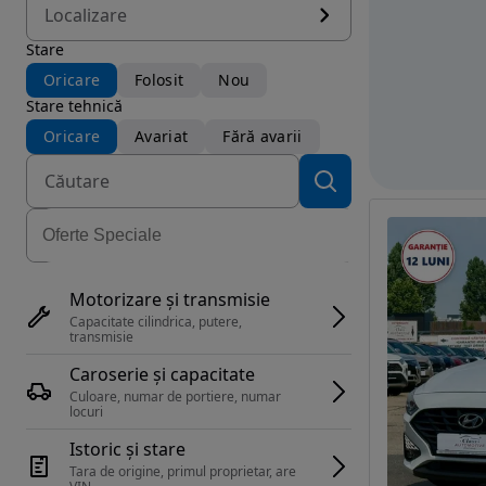
Localizare
Stare
Oricare
Folosit
Nou
Stare tehnică
Oricare
Avariat
Fără avarii
Motorizare și transmisie
Capacitate cilindrica, putere, 
transmisie
Caroserie și capacitate
Culoare, numar de portiere, numar 
locuri
Istoric și stare
Tara de origine, primul proprietar, are 