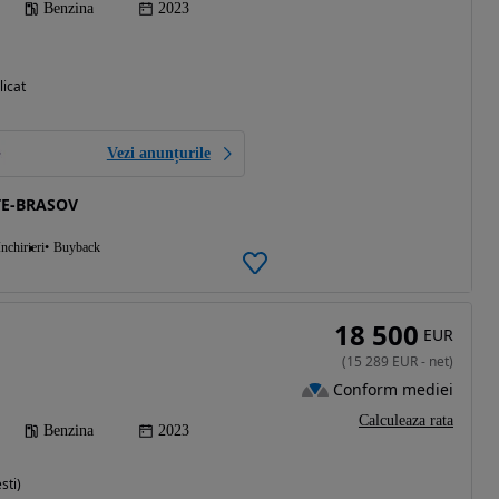
Benzina
2023
licat
Vezi anunțurile
TE-BRASOV
Inchirieri
Buyback
18 500
EUR
(
15 289
EUR
-
net
)
Conform mediei
Calculeaza rata
Benzina
2023
sti)