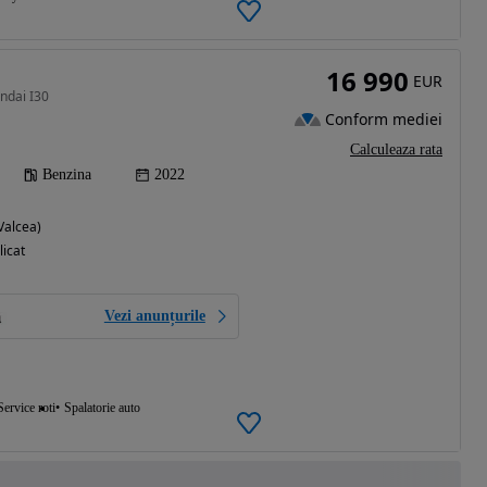
16 990
EUR
ndai I30
Conform mediei
Calculeaza rata
Benzina
2022
Valcea)
licat
Vezi anunțurile
Service roti
Spalatorie auto