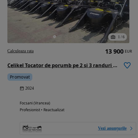
1
/
6
13 900
Calculeaza rata
EUR
Celikel Tocator de porumb pe 2 si 3 randuri Celikel
Promovat
2024
Focsani (Vrancea)
Profesionist • Reactualizat
Vezi anunțurile