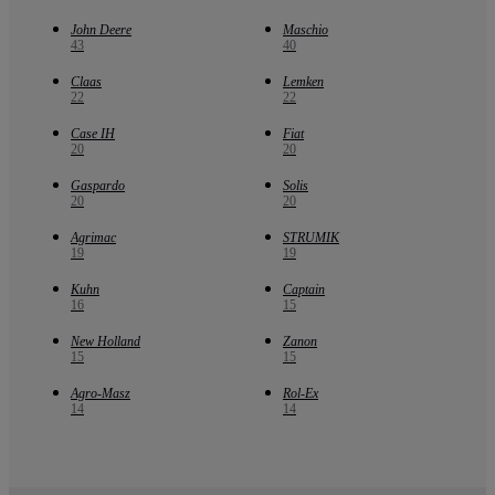
John Deere
Maschio
43
40
Claas
Lemken
22
22
Case IH
Fiat
20
20
Gaspardo
Solis
20
20
Agrimac
STRUMIK
19
19
Kuhn
Captain
16
15
New Holland
Zanon
15
15
Agro-Masz
Rol-Ex
14
14