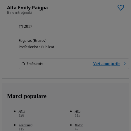
Alta Emily Paigpa
Bine intreținută
2017
Fagaras (Brasov)
Profesionist • Publicat
Vezi anunțurile
Profesionist
Marci populare
Altul
Alta
126
115
Terraking
Rotor
115
47