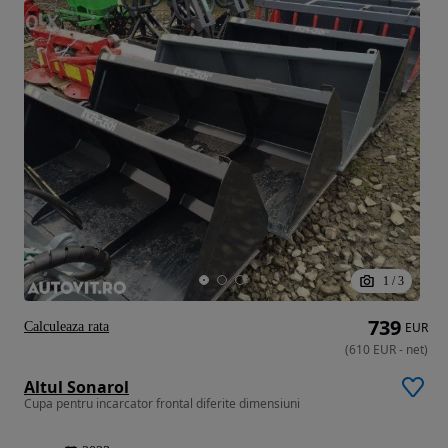
1
/
3
739
Calculeaza rata
EUR
(
610
EUR
-
net
)
Altul Sonarol
Cupa pentru incarcator frontal diferite dimensiuni