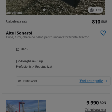
1
/
6
810
Calculeaza rata
EUR
Altul Sonarol
Cupe, furci, ghera de baloti pentru incarcator frontal tractor
2023
Juc-Herghelie (Cluj)
Profesionist • Reactualizat
Vezi anunțurile
Profesionist
9 990
RON
Calculeaza rata