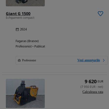
Giant G 1500
Echipament compact
2024
Fagaras (Brasov)
Profesionist • Publicat
Vezi anunțurile
Profesionist
9 620
EUR
(
7 950
EUR
-
net
)
Calculeaza rata