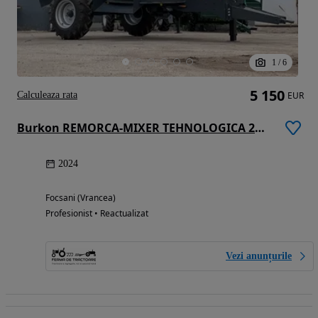
1
/
6
5 150
Calculeaza rata
EUR
Burkon REMORCA-MIXER TEHNOLOGICA 2M3,4M3,6M3,8M3,10M3
2024
Focsani (Vrancea)
Profesionist • Reactualizat
Vezi anunțurile