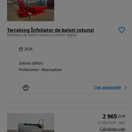
Terraking Înfoliator de baloți rotunzi
Înfoliator de baloți rotunzi cu contor digital
2026
Salonta (Bihor)
Profesionist • Reactualizat
Vezi anunțurile
2 965
EUR
(
2 450
EUR
-
net
)
Calculeaza rata