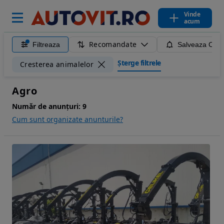
Vinde
acum
Recomandate
Filtreaza
Salveaza Caut
Șterge filtrele
Cresterea animalelor
Agro
Număr de anunțuri:
9
Cum sunt organizate anunturile?