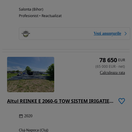
Salonta (Bihor)
Profesionist • Reactualizat
Vezi anunțurile
78 650
EUR
(
65 000
EUR
-
net
)
Calculeaza rata
Altul REINKE E 2060-G TOW SISTEM IRIGATIE CU PIVOT MOBIL 340 METRI
2020
Cluj-Napoca (Cluj)