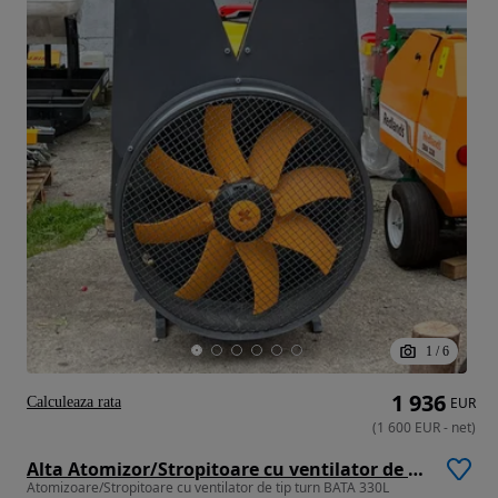
1
/
6
1 936
Calculeaza rata
EUR
(
1 600
EUR
-
net
)
Alta Atomizor/Stropitoare cu ventilator de tip turn BATA Model AR330
Atomizoare/Stropitoare cu ventilator de tip turn BATA 330L