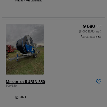
Privat • Reactualizat
9 680
EUR
(
8 000
EUR
-
net
)
Calculeaza rata
Mecanica RUBIN 350
100/350
2021