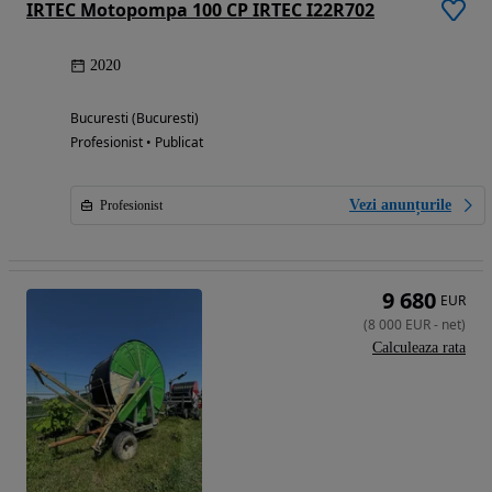
IRTEC Motopompa 100 CP IRTEC I22R702
2020
Bucuresti (Bucuresti)
Profesionist • Publicat
Vezi anunțurile
Profesionist
9 680
EUR
(
8 000
EUR
-
net
)
Calculeaza rata