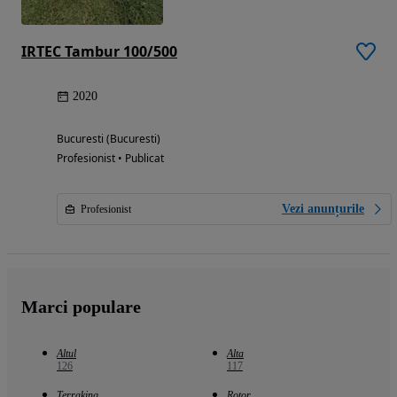
IRTEC Tambur 100/500
2020
Bucuresti (Bucuresti)
Profesionist • Publicat
Vezi anunțurile
Profesionist
Marci populare
Altul
Alta
126
117
Terraking
Rotor