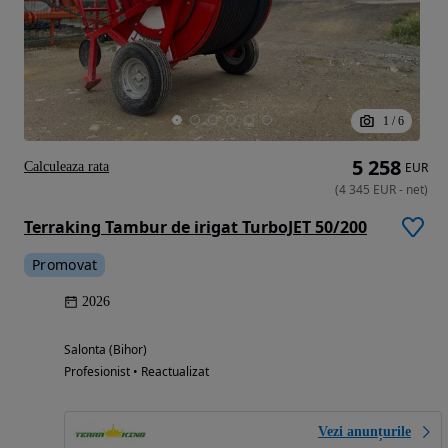
1
/
6
5 258
Calculeaza rata
EUR
(
4 345
EUR
-
net
)
Terraking Tambur de irigat TurboJET 50/200
Promovat
2026
Salonta (Bihor)
Profesionist • Reactualizat
Vezi anunțurile