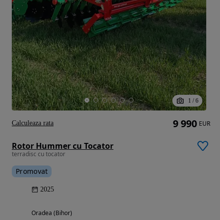
1
/
6
9 990
Calculeaza rata
EUR
Rotor Hummer cu Tocator
terradisc cu tocator
Promovat
2025
Oradea (Bihor)