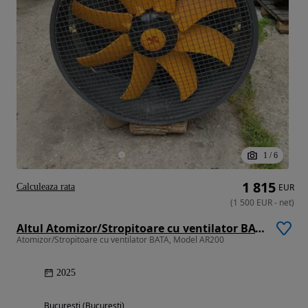
1
/
6
1 815
Calculeaza rata
EUR
(
1 500
EUR
-
net
)
Altul Atomizor/Stropitoare cu ventilator BATA Model AR200
Atomizor/Stropitoare cu ventilator BATA, Model AR200
2025
Bucuresti (Bucuresti)