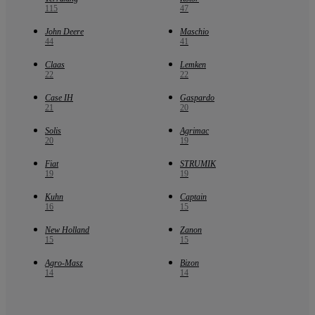
115
47
John Deere
Maschio
44
41
Claas
Lemken
22
22
Case IH
Gaspardo
21
20
Solis
Agrimac
20
19
Fiat
STRUMIK
19
19
Kuhn
Captain
16
15
New Holland
Zanon
15
15
Agro-Masz
Bizon
14
14