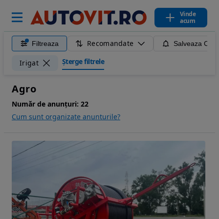
Vinde
acum
Recomandate
Filtreaza
Salveaza Caut
Șterge filtrele
Irigat
Agro
Număr de anunțuri:
22
Cum sunt organizate anunturile?