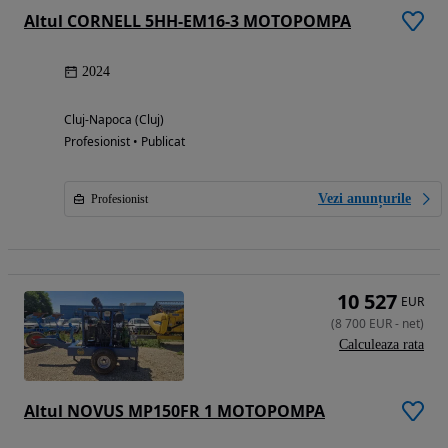
Altul CORNELL 5HH-EM16-3 MOTOPOMPA
2024
Cluj-Napoca (Cluj)
Profesionist • Publicat
Vezi anunțurile
Profesionist
10 527
EUR
(
8 700
EUR
-
net
)
Calculeaza rata
Altul NOVUS MP150FR 1 MOTOPOMPA