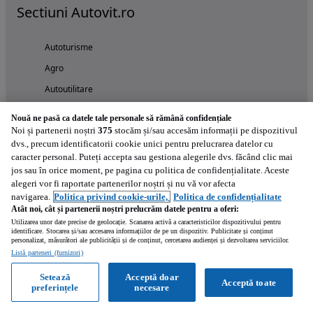
Sectiuni Autovit.ro
Autoturisme
Agro
Autoutilitare
Camioane
Nouă ne pasă ca datele tale personale să rămână confidențiale
Noi și partenerii noștri
375
stocăm și/sau accesăm informații pe dispozitivul
Constructii
dvs., precum identificatorii cookie unici pentru prelucrarea datelor cu
Motociclete
caracter personal. Puteți accepta sau gestiona alegerile dvs. făcând clic mai
jos sau în orice moment, pe pagina cu politica de confidențialitate. Aceste
Piese
alegeri vor fi raportate partenerilor noștri și nu vă vor afecta
Remorci
navigarea.
Politica privind cookie-urile,
Politica de confidențialitate
Atât noi, cât și partenerii noștri prelucrăm datele pentru a oferi:
Autovit
Utilizarea unor date precise de geolocație. Scanarea activă a caracteristicilor dispozitivului pentru
identificare. Stocarea și/sau accesarea informațiilor de pe un dispozitiv. Publicitate și conținut
personalizat, măsurători ale publicității și de conținut, cercetarea audienței și dezvoltarea serviciilor.
Informatii Ordin 225/2023
Listă parteneri (furnizori)
Blog
Setează
Acceptă doar
Acceptă toate
preferințele
necesare
Cat valoreaza autoturismul tau?