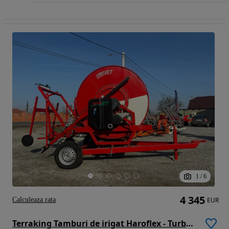
1
/
6
4 345
Calculeaza rata
EUR
Terraking Tamburi de irigat Haroflex - TurboJET