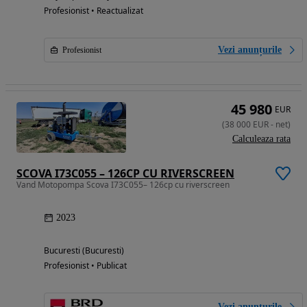
Profesionist • Reactualizat
Vezi anunțurile
Profesionist
45 980
EUR
(
38 000
EUR
-
net
)
Calculeaza rata
SCOVA I73C055 – 126CP CU RIVERSCREEN
Vand Motopompa Scova I73C055– 126cp cu riverscreen
2023
Bucuresti (Bucuresti)
Profesionist • Publicat
Vezi anunțurile