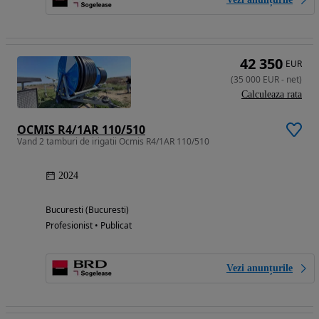
42 350
EUR
(
35 000
EUR
-
net
)
Calculeaza rata
OCMIS R4/1AR 110/510
Vand 2 tamburi de irigatii Ocmis R4/1AR 110/510
2024
Bucuresti (Bucuresti)
Profesionist • Publicat
Vezi anunțurile