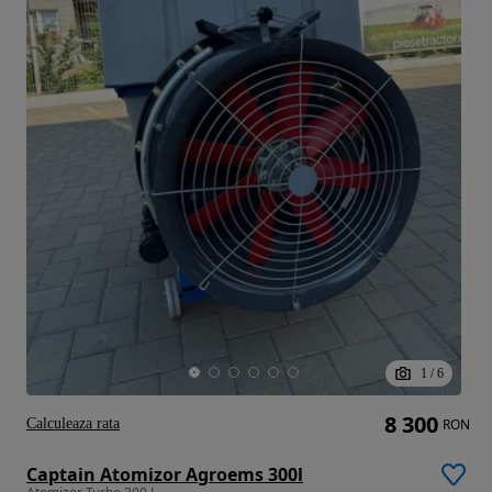
1
/
6
8 300
Calculeaza rata
RON
Captain Atomizor Agroems 300l