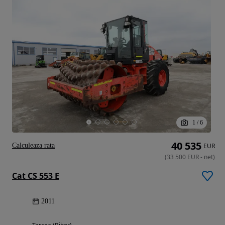
1
/
6
40 535
Calculeaza rata
EUR
(
33 500
EUR
-
net
)
Cat CS 553 E
2011