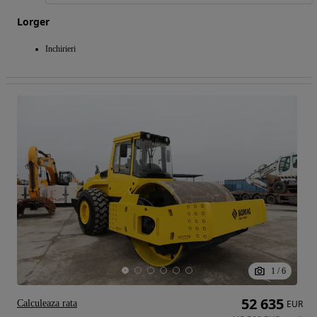
Lorger
Inchirieri
1
/
6
52 635
Calculeaza rata
EUR