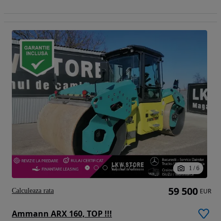
1
/
6
59 500
Calculeaza rata
EUR
Ammann ARX 160, TOP !!!