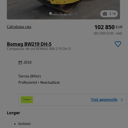
1
/
6
102 850
Calculeaza rata
EUR
(
85 000
EUR
-
net
)
Bomag BW219 DH-5
Compactor de sol BOMAG BW 219 DH-5
2018
Tarcea (Bihor)
Profesionist • Reactualizat
Vezi anunțurile
Lorger
Inchirieri