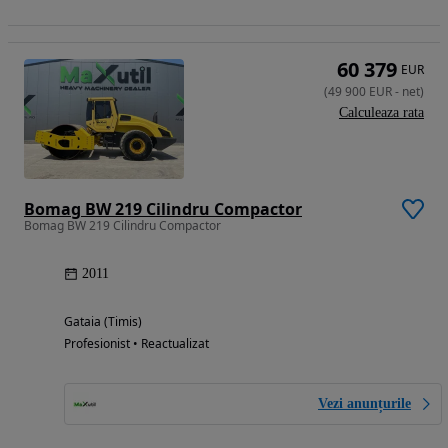
60 379
EUR
(
49 900
EUR
-
net
)
Calculeaza rata
Bomag BW 219 Cilindru Compactor
Bomag BW 219 Cilindru Compactor
2011
Gataia (Timis)
Profesionist • Reactualizat
Vezi anunțurile