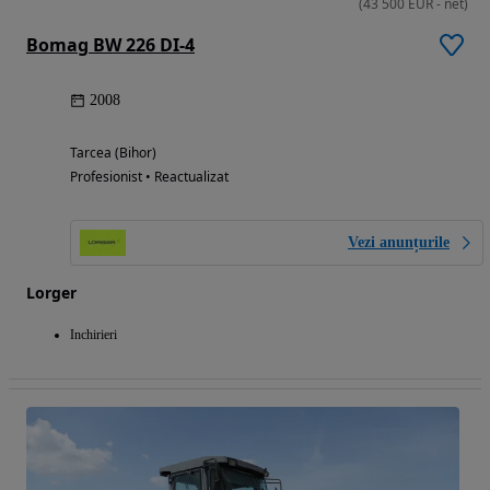
(
43 500
EUR
-
net
)
Bomag BW 226 DI-4
2008
Tarcea (Bihor)
Profesionist • Reactualizat
Vezi anunțurile
Lorger
Inchirieri