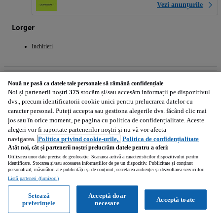
Vezi anunțurile
Lorger
Inchirieri
Nouă ne pasă ca datele tale personale să rămână confidențiale
Noi și partenerii noștri
375
stocăm și/sau accesăm informații pe dispozitivul
dvs., precum identificatorii cookie unici pentru prelucrarea datelor cu
caracter personal. Puteți accepta sau gestiona alegerile dvs. făcând clic mai
jos sau în orice moment, pe pagina cu politica de confidențialitate. Aceste
alegeri vor fi raportate partenerilor noștri și nu vă vor afecta
navigarea.
Politica privind cookie-urile,
Politica de confidențialitate
Atât noi, cât și partenerii noștri prelucrăm datele pentru a oferi:
Utilizarea unor date precise de geolocație. Scanarea activă a caracteristicilor dispozitivului pentru
identificare. Stocarea și/sau accesarea informațiilor de pe un dispozitiv. Publicitate și conținut
personalizat, măsurători ale publicității și de conținut, cercetarea audienței și dezvoltarea serviciilor.
Listă parteneri (furnizori)
Setează
Acceptă doar
Acceptă toate
1
/
6
preferințele
necesare