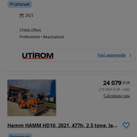
Promovat
2021
Chitila (Ilfov)
Profesionist • Reactualizat
Vezi anunțurile
24 079
EUR
(
19 900
EUR
-
net
)
Calculeaza rata
Hamm HAMM HD10, 2021, 477h, 2,5 tone, latime tambur 1m, motor KUBOTA 25CP, produs in Germania, lungime 2,5m, viteza 10km/h, intoarce in 2,5m, CA NOU, posibilitate leasing 4 ani -PROMOTIE 19.900 EUR+Tva
Promovat