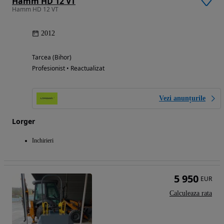
Hamm HD 12 VT
Hamm HD 12 VT
2012
Tarcea (Bihor)
Profesionist • Reactualizat
Vezi anunțurile
Lorger
Inchirieri
5 950
EUR
Calculeaza rata