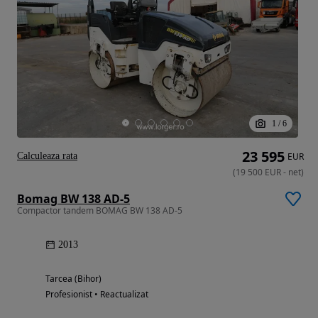
1
/
6
23 595
Calculeaza rata
EUR
(
19 500
EUR
-
net
)
Bomag BW 138 AD-5
Compactor tandem BOMAG BW 138 AD-5
2013
Tarcea (Bihor)
Profesionist • Reactualizat