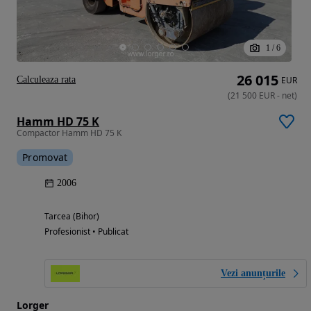
1
/
6
26 015
Calculeaza rata
EUR
(
21 500
EUR
-
net
)
Hamm HD 75 K
Compactor Hamm HD 75 K
Promovat
2006
Tarcea (Bihor)
Profesionist • Publicat
Vezi anunțurile
Lorger