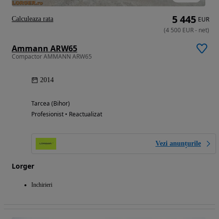
5 445
Calculeaza rata
EUR
(
4 500
EUR
-
net
)
Ammann ARW65
Compactor AMMANN ARW65
2014
Tarcea (Bihor)
Profesionist • Reactualizat
Vezi anunțurile
Lorger
Inchirieri