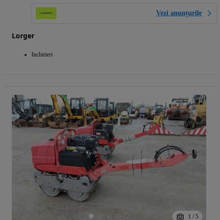
Vezi anunțurile
Lorger
Inchirieri
1
/
5