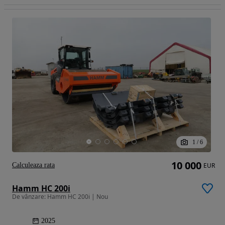
1
/
6
10 000
Calculeaza rata
EUR
Hamm HC 200i
De vânzare: Hamm HC 200i | Nou
2025