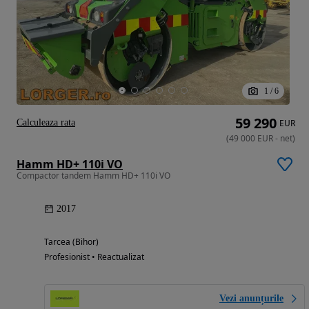
1
/
6
59 290
Calculeaza rata
EUR
(
49 000
EUR
-
net
)
Hamm HD+ 110i VO
Compactor tandem Hamm HD+ 110i VO
2017
Tarcea (Bihor)
Profesionist • Reactualizat
Vezi anunțurile