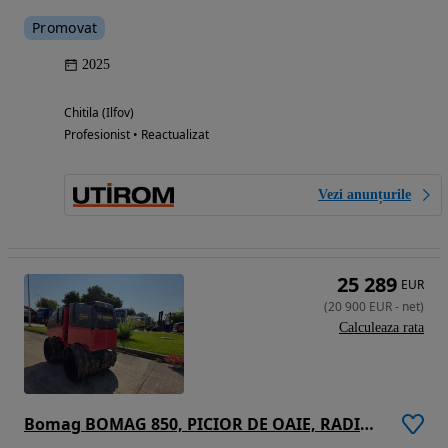
Promovat
2025
Chitila (Ilfov)
Profesionist • Reactualizat
Vezi anunțurile
25 289
EUR
(
20 900
EUR
-
net
)
Calculeaza rata
Bomag BOMAG 850, PICIOR DE OAIE, RADIOCOMANDA, latime tambur 0,8m, Masa operationala 1,5t, lungime 2m, motor Kubota 20CP, posibilitate leasing 4 ani, CA NOU-PROMOTIE 20.900 EUR+tva