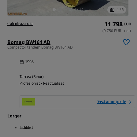
1
/
6
11 798
Calculeaza rata
EUR
(
9 750
EUR
-
net
)
Bomag BW164 AD
Compactor tandem Bomag BW164 AD
1998
Tarcea (Bihor)
Profesionist • Reactualizat
Vezi anunțurile
Lorger
Inchirieri