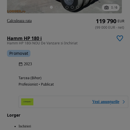
1
/
6
119 790
Calculeaza rata
EUR
(
99 000
EUR
-
net
)
Hamm HP 180 i
Hamm HP 180i NOU De Vanzare si Inchiriat
Promovat
2023
Tarcea (Bihor)
Profesionist • Publicat
Vezi anunțurile
Lorger
Inchirieri