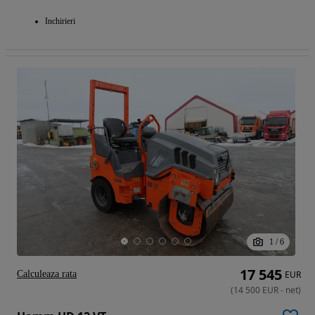
Inchirieri
1
/
6
17 545
Calculeaza rata
EUR
(
14 500
EUR
-
net
)