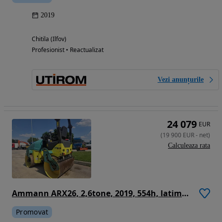
2019
Chitila (Ilfov)
Profesionist • Reactualizat
Vezi anunțurile
24 079
EUR
(
19 900
EUR
-
net
)
Calculeaza rata
Ammann ARX26, 2,6tone, 2019, 554h, latime tambur 1,2m, motor Yanmar 32CP, lungime 2,35m, CE, sistem stropire, posibilitate leasing 3 ani, STARE FOARTE BUNA, PROMOTIE 19.900 EUR+Tva
Promovat