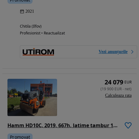
2021
Chitila (Ilfov)
Profesionist • Reactualizat
Vezi anunțurile
24 079
EUR
(
19 900
EUR
-
net
)
Calculeaza rata
Hamm HD10C, 2019, 667h, latime tambur 1m, Masa operationala 1,5t, motor Kubota 25CP, sistem stropire, produs in Germania, posibilitate leasing 3 ani, STARE FOARTE BUNA-PROMOTIE 19.900 EUR+Tva
Promovat