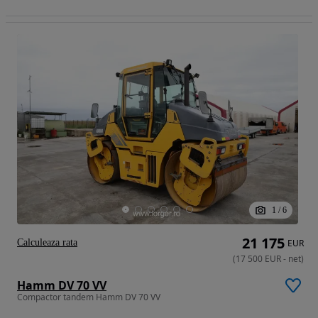
1
/
6
21 175
Calculeaza rata
EUR
(
17 500
EUR
-
net
)
Hamm DV 70 VV
Compactor tandem Hamm DV 70 VV