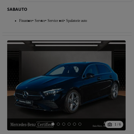
SABAUTO
Finantare
Service
Service roti
Spalatorie auto
1
/
6