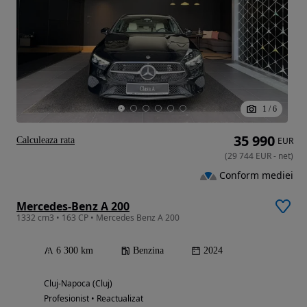
1
/
6
35 990
Calculeaza rata
EUR
(
29 744
EUR
-
net
)
Conform mediei
Mercedes-Benz A 200
1332 cm3 • 163 CP • Mercedes Benz A 200
6 300 km
Benzina
2024
Cluj-Napoca (Cluj)
Profesionist • Reactualizat