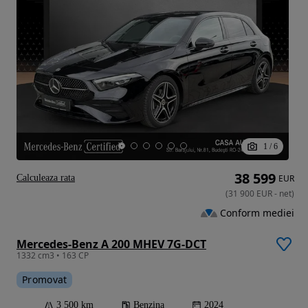
1
/
6
38 599
Calculeaza rata
EUR
(
31 900
EUR
-
net
)
Conform mediei
Mercedes-Benz A 200 MHEV 7G-DCT
1332 cm3 • 163 CP
Promovat
3 500 km
Benzina
2024