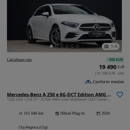
1
/
6
-
500 EUR
Calculeaza rata
19 490
EUR
(
16 108
EUR
-
net
)
Conform mediei
Mercedes-Benz A 250 e 8G-DCT Edition AMG Line
1332 cm3 • 218 CP • A250e AMG-Line/ Multibeam LED/ Camera/ Assist
161 040 km
Hibrid Plug-In
2020
Cluj-Napoca (Cluj)