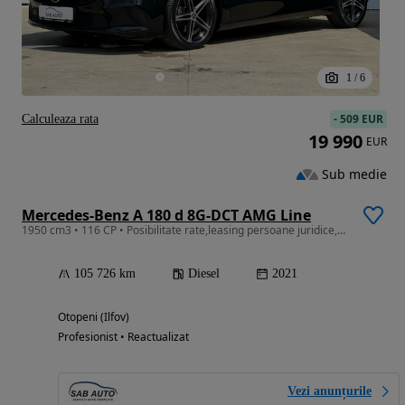
1
/
6
-
509 EUR
Calculeaza rata
19 990
EUR
Sub medie
Mercedes-Benz A 180 d 8G-DCT AMG Line
1950 cm3 • 116 CP • Posibilitate rate,leasing persoane juridice,fizice avans 0 30%
105 726 km
Diesel
2021
Otopeni (Ilfov)
Profesionist • Reactualizat
Vezi anunțurile