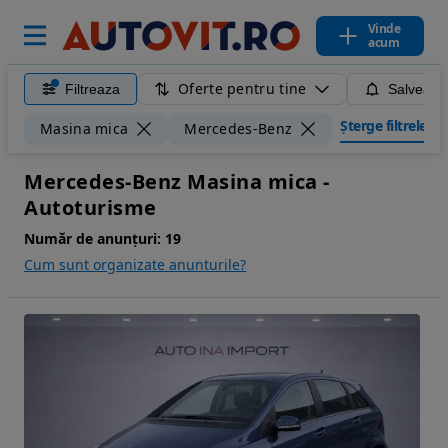
Vinde
acum
Oferte pentru tine
Filtreaza
Salveaza
Șterge filtrele
Masina mica
Mercedes-Benz
Mercedes-Benz Masina mica -
Autoturisme
Număr de anunțuri:
19
Cum sunt organizate anunturile?