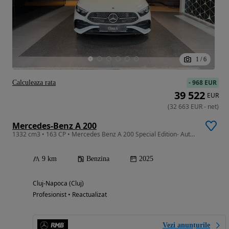
1
/
6
-
968 EUR
Calculeaza rata
39 522
EUR
(
32 663
EUR
-
net
)
Mercedes-Benz A 200
1332 cm3 • 163 CP • Mercedes Benz A 200 Special Edition- Autoturism nou
9 km
Benzina
2025
Cluj-Napoca (Cluj)
Profesionist • Reactualizat
Vezi anunțurile