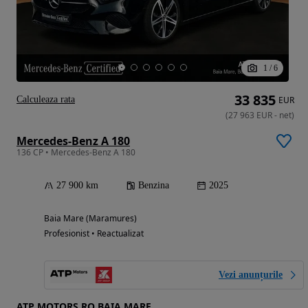
1
/
6
33 835
Calculeaza rata
EUR
(
27 963
EUR
-
net
)
Mercedes-Benz A 180
136 CP • Mercedes-Benz A 180
27 900 km
Benzina
2025
Baia Mare (Maramures)
Profesionist • Reactualizat
Vezi anunțurile
ATP MOTORS RO BAIA MARE