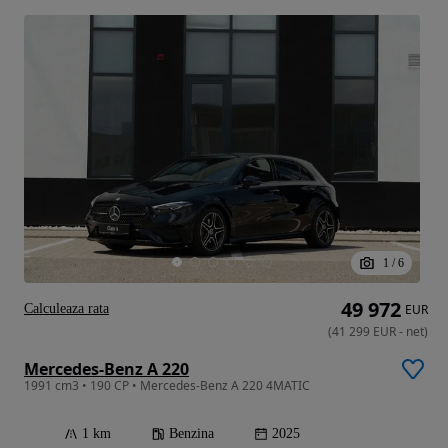
1
/
6
49 972
Calculeaza rata
EUR
(
41 299
EUR
-
net
)
Mercedes-Benz A 220
1991 cm3 • 190 CP • Mercedes-Benz A 220 4MATIC
1 km
Benzina
2025