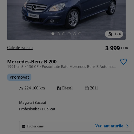
1
/
6
3 999
Calculeaza rata
EUR
Mercedes-Benz B 200
1991 cm3 • 136 CP • Posibilitate Rate Mercedes Benz B Automat Class Garanție 12 36 luni
Promovat
224 160 km
Diesel
2011
Magura (Bacau)
Profesionist • Publicat
Vezi anunțurile
Profesionist