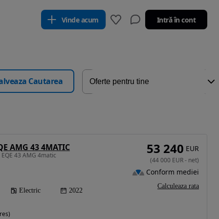
Vinde acum
Intră în cont
alveaza Cautarea
53 240
QE AMG 43 4MATIC
EUR
z EQE 43 AMG 4matic
(
44 000
EUR
-
net
)
Conform mediei
Calculeaza rata
Electric
2022
res)