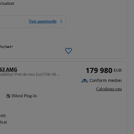
ctualizat
Vezi anunțurile
Buyback
179 980
 63 AMG
EUR
3982 cm3 • 802 CP • Manufaktur/ Pret de nou: Eur275k/ V8 Biturbo 802PS 4M Plug In/ TVA DED
Conform mediei
Calculeaza rata
Hibrid Plug-In
sti)
licat