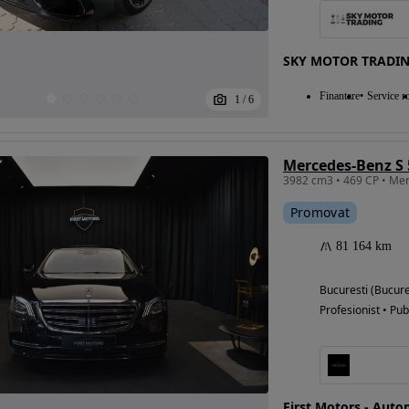
SKY MOTOR TRADI
Eligibil pentru
Finantare
Service ro
finantare
1
/
6
Mercedes-Benz S 
Promovat
81 164 km
Bucuresti (Bucure
Profesionist • Pub
First Motors - Auto