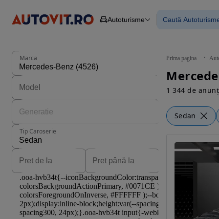
Autoturisme
Caută Autoturism
Autoturisme
Piese
Toate mașinil
Camioane
Mașinile rulat
Constructii
Mașini noi
Agro
Mașini electri
Marca
Prima pagina
Aut
Autoutilitare
Mașini cu fin
Mercede
Motociclete
Mașini cu deta
Remorci
1 344 de anunț
Sedan
Tip Caroserie