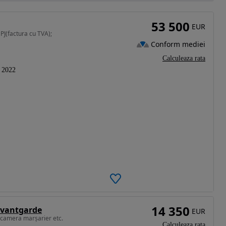
53 500
EUR
 PJ(factura cu TVA);
Conform mediei
Calculeaza rata
2022
14 350
Avantgarde
EUR
 camera marșarier etc.
Calculeaza rata