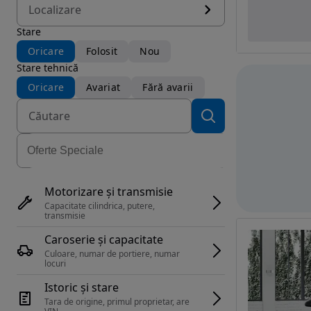
Localizare
Stare
Oricare
Folosit
Nou
Stare tehnică
Oricare
Avariat
Fără avarii
Motorizare și transmisie
Capacitate cilindrica, putere, 
transmisie
Caroserie și capacitate
Culoare, numar de portiere, numar 
locuri
Istoric și stare
Tara de origine, primul proprietar, are 