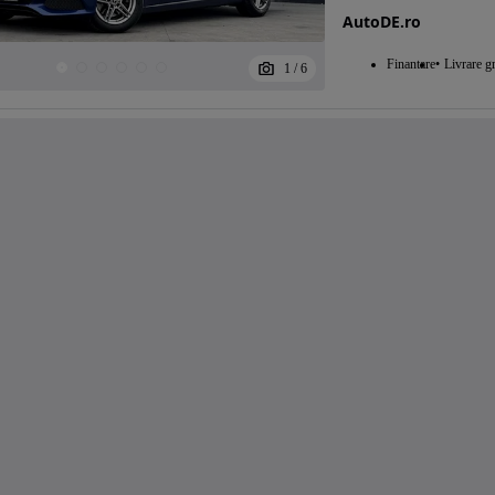
AutoDE.ro
Finantare
Livrare gr
1
/
6