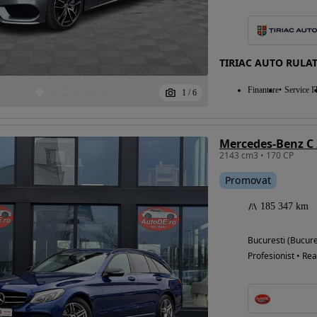
TIRIAC AUTO RULA
Finantare
Service I
1
/
6
Mercedes-Benz C 
2143 cm3 • 170 CP
Promovat
185 347 km
Bucuresti (Bucure
Profesionist • Rea