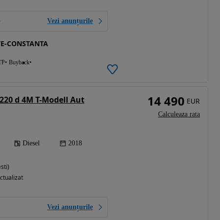
Vezi anunțurile
TE-CONSTANTA
TP
Buyback
14 490
220 d 4M T-Modell Aut
EUR
Calculeaza rata
Diesel
2018
sti)
ctualizat
Vezi anunțurile