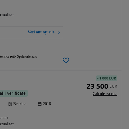
ctualizat
Vezi anunțurile
Service roti
Spalatorie auto
-
1 000 EUR
23 500
EUR
alii verificate
Calculeaza rata
Benzina
2018
anta)
ctualizat