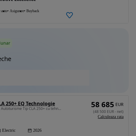
e auto
Asigurare
Buyback
lunar
eche
58 685
A 250+ EQ Technologie
EUR
272 CP • Mercedes-Benz Autoturisme Tip CLA 250+ cu tehnologie EQ
(
48 500
EUR
-
net
)
Calculeaza rata
Electric
2026