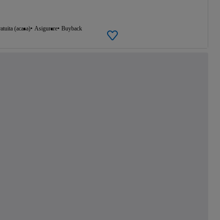
atuita (acasa)
Asigurare
Buyback