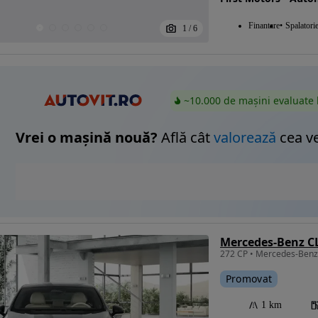
Finantare
Spalatori
1
/
6
~10.000 de mașini evaluate 
Vrei o mașină nouă?
Află cât
valorează
cea v
Mercedes-Benz CL
Promovat
1 km