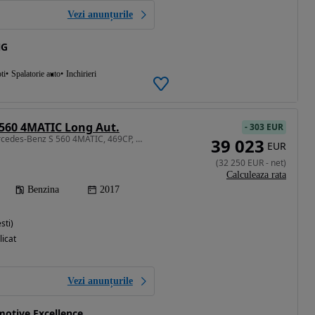
Vezi anunțurile
NG
ti
Spalatorie auto
Inchirieri
560 4MATIC Long Aut.
-
303 EUR
3982 cm3 • 469 CP • Mercedes-Benz S 560 4MATIC, 469CP, 360° Camera,Multibeam,First Class
39 023
EUR
(
32 250
EUR
-
net
)
Calculeaza rata
Benzina
2017
sti)
licat
Vezi anunțurile
motive Excellence